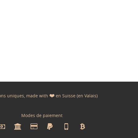
❤️
ons uniques, made with
en Suisse (en Valais)
Modes de paiement