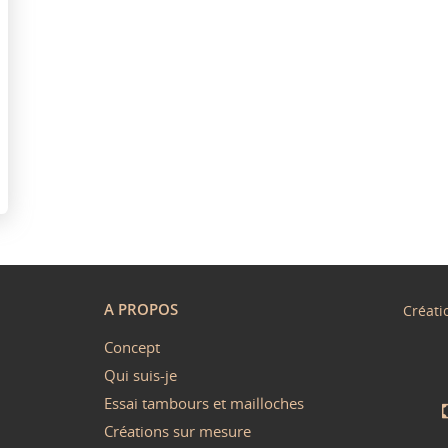
A PROPOS
Créati
Concept
Qui suis-je
Essai tambours et mailloches
Créations sur mesure