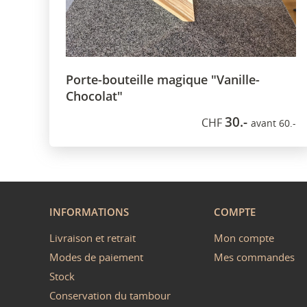
Porte-bouteille magique "Vanille-
Chocolat"
30.-
CHF
avant 60.-
INFORMATIONS
COMPTE
Livraison et retrait
Mon compte
Modes de paiement
Mes commandes
Stock
Conservation du tambour